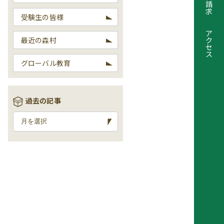
請
求
受験生の皆様
ア
最近の森村
ク
セ
ス
グローバル教育
過去の記事