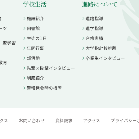
学校生活
進路について
程
施設紹介
進路指導
ーツ
図書館
進学指導
生徒の1日
合格実績
）型学習
年間行事
大学指定校推薦
部活動
卒業生インタビュー
教育
先輩×後輩インタビュー
制服紹介
警報発令時の措置
クス
お問い合わせ
資料請求
アクセス
プライバシー