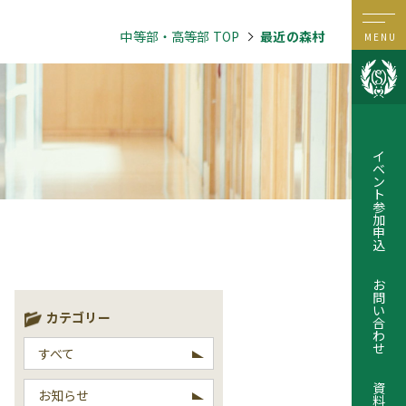
中等部・高等部 TOP
最近の森村
MENU
イ
ベ
ン
ト
参
加
申
込
お
問
い
カテゴリー
合
わ
せ
すべて
資
お知らせ
料