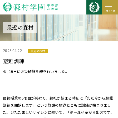
MENU
最近の森村
2025.04.22
最近の森村
避難訓練
4月16日に火災
避難訓練を行いました。
最終授業の6限目が終わり、終礼が始まる
時刻
に「ただ今から避難
訓練を開始します」という教頭の放送ととも
に訓練が
始まりまし
た。けたたましいサイレンに続いて、「第一理科室から出火です。