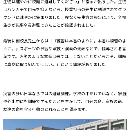
生徒は速やかに校庭に避難してください」と指示が出ました。生徒
はハンカチで口元を抑えながら、授業担当
の
先生に誘導されてグラ
ウンドに速やかに集まりました。程なく先生方の報告により、全校
生徒が無事全員避難できたことが確認されました。
最後に副校長先生からは「『練習は本番のように。本番は練習のよ
うに。』スポーツの試合や演技・演奏の発表などで、指導される言
葉です。火災のような本番は来てほしくないことだからこそ、訓練
に真剣に取り組んでほ
しい。」という
講評がありました
。
災害の多い日本ならではの避難訓練。学校の中だけではなく、家庭
や外出中にも訓練で学んだ
ことを生かして、自分の命、家族の命、
友達の命を守る行動のとれることを望みます。