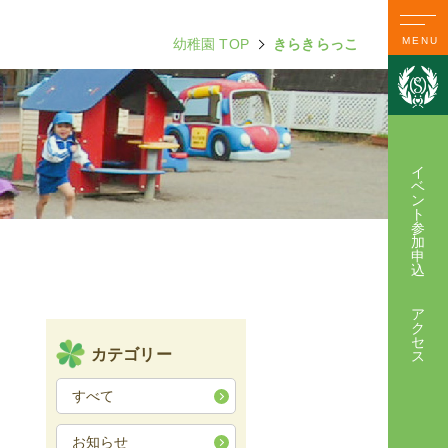
MENU
幼稚園 TOP
きらきらっこ
イ
ベ
ン
ト
参
加
申
込
ア
ク
セ
カテゴリー
ス
すべて
お知らせ