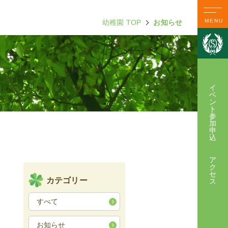
MENU
幼稚園 TOP
お知らせ
イ
ベ
ン
ト
参
加
申
込
ア
ク
セ
カテゴリー
ス
すべて
お知らせ