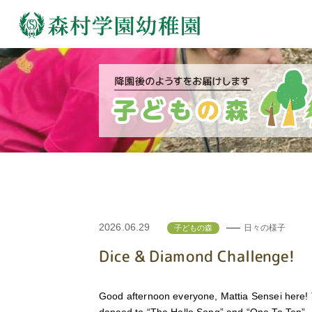
2026.06.29
日々の様子
子どもの森
Dice & Diamond Challenge!
Good afternoon everyone, Mattia Sensei here! T