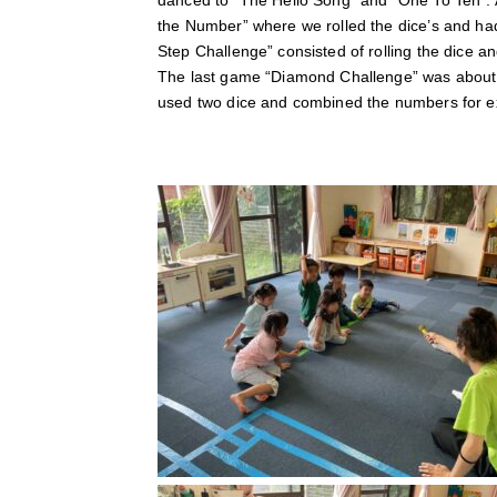
danced to “The Hello Song” and “One To Ten”. 
the Number” where we rolled the dice’s and ha
Step Challenge” consisted of rolling the dice 
The last game “Diamond Challenge” was about 
used two dice and combined the numbers for ex