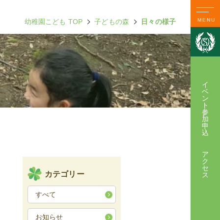
MENU
幼稚園こども TOP
子どもの森
日々の様子
イ
ベ
ン
ト
参
加
申
込
ア
ク
セ
カテゴリー
ス
すべて
お知らせ