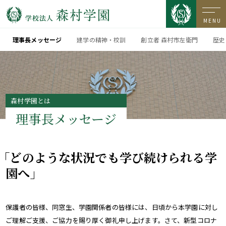
MENU
理事長メッセージ
建学の精神・校訓
創立者 森村市左衛門
歴史
森村学園とは
理事長メッセージ
「どのような状況でも学び続けられる学
園へ」
保護者の皆様、同窓生、学園関係者の皆様には、日頃から本学園に対し
ご理解ご支援、ご協力を賜り厚く御礼申し上げます。さて、新型コロナ