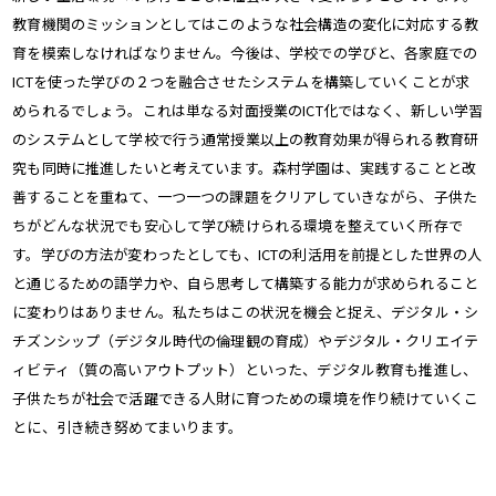
教育機関のミッションとしてはこのような社会構造の変化に対応する教
育を模索しなければなりません。今後は、学校での学びと、各家庭での
ICTを使った学びの２つを融合させたシステムを構築していくことが求
められるでしょう。これは単なる対面授業のICT化ではなく、新しい学習
のシステムとして学校で行う通常授業以上の教育効果が得られる教育研
究も同時に推進したいと考えています。森村学園は、実践することと改
善することを重ねて、一つ一つの課題をクリアしていきながら、子供た
ちがどんな状況でも安心して学び続けられる環境を整えていく所存で
す。学びの方法が変わったとしても、ICTの利活用を前提とした世界の人
と通じるための語学力や、自ら思考して構築する能力が求められること
に変わりはありません。私たちはこの状況を機会と捉え、デジタル・シ
チズンシップ（デジタル時代の倫理観の育成）やデジタル・クリエイテ
ィビティ（質の高いアウトプット）といった、デジタル教育も推進し、
子供たちが社会で活躍できる人財に育つための環境を作り続けていくこ
とに、引き続き努めてまいります。