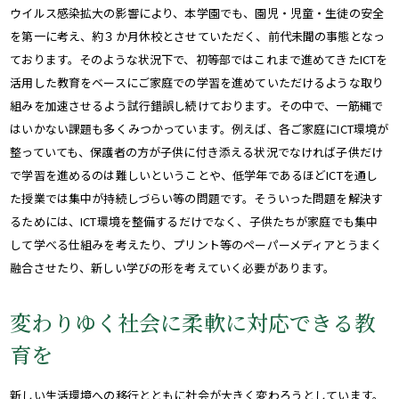
ウイルス感染拡大の影響により、本学園でも、園児・児童・生徒の安全
を第一に考え、約３か月休校とさせていただく、前代未聞の事態となっ
ております。そのような状況下で、初等部ではこれまで進めてきたICTを
活用した教育をベースにご家庭での学習を進めていただけるような取り
組みを加速させるよう試行錯誤し続けております。その中で、一筋縄で
はいかない課題も多くみつかっています。例えば、各ご家庭にICT環境が
整っていても、保護者の方が子供に付き添える状況でなければ子供だけ
で学習を進めるのは難しいということや、低学年であるほどICTを通し
た授業では集中が持続しづらい等の問題です。そういった問題を解決す
るためには、ICT環境を整備するだけでなく、子供たちが家庭でも集中
して学べる仕組みを考えたり、プリント等のペーパーメディアとうまく
融合させたり、新しい学びの形を考えていく必要があります。
変わりゆく社会に柔軟に対応できる教
育を
新しい生活環境への移行とともに社会が大きく変わろうとしています。